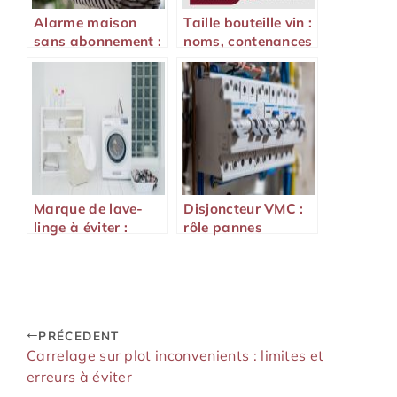
Alarme maison
Taille bouteille vin :
sans abonnement :
noms, contenances
fonctionnement,
et équivalences
avantages et
modèles fiables
Marque de lave-
Disjoncteur VMC :
linge à éviter :
rôle pannes
pannes fréquentes
fréquentes et
et critères de
solutions
fiabilité
PRÉCEDENT
Carrelage sur plot inconvenients : limites et
erreurs à éviter