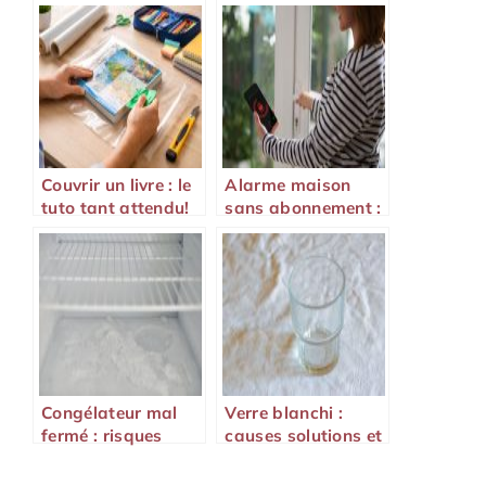
Couvrir un livre : le
Alarme maison
tuto tant attendu!
sans abonnement :
fonctionnement,
avantages et
modèles fiables
Congélateur mal
Verre blanchi :
fermé : risques
causes solutions et
signes d’alerte et
conseils pour éviter
solutions rapides
les traces