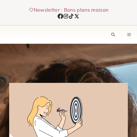
Aller
Newsletter : Bons plans maison
au
contenu
M